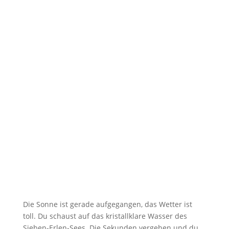
6,6 km Laufen (2 Runden)
Jedermann Distanz
0,4 km Schwimmen (1 Runde)
13 km Rad fahren (1 Runde)
3,3 km Laufen (1 Runde)
Swim & Bike (Aquabike)
1,5 km Schwimmen (2 Runde)
40 km Rad fahren (3 Runde)
0,2 km Laufen
(finale Zeitnahme erfolgt beim Radabstieg)
Die Sonne ist gerade aufgegangen, das Wetter ist
toll. Du schaust auf das kristallklare Wasser des
Sieben-Erlen-Sees. Die Sekunden vergehen und du