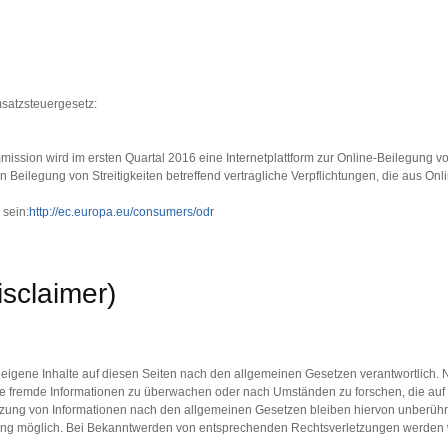
satzsteuergesetz:
ssion wird im ersten Quartal 2016 eine Internetplattform zur Online-Beilegung von S
hen Beilegung von Streitigkeiten betreffend vertragliche Verpflichtungen, die aus O
 sein:
http://ec.europa.eu/consumers/odr
sclaimer)
 eigene Inhalte auf diesen Seiten nach den allgemeinen Gesetzen verantwortlich. 
erte fremde Informationen zu überwachen oder nach Umständen zu forschen, die auf 
tzung von Informationen nach den allgemeinen Gesetzen bleiben hiervon unberührt.
tzung möglich. Bei Bekanntwerden von entsprechenden Rechtsverletzungen werden 