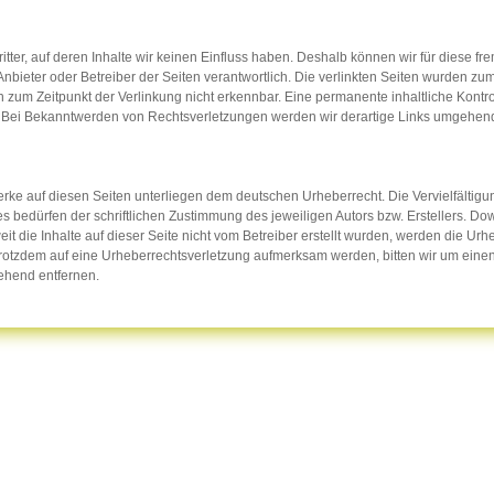
itter, auf deren Inhalte wir keinen Einfluss haben. Deshalb können wir für diese
ge Anbieter oder Betreiber der Seiten verantwortlich. Die verlinkten Seiten wurden z
 zum Zeitpunkt der Verlinkung nicht erkennbar. Eine permanente inhaltliche Kontrol
. Bei Bekanntwerden von Rechtsverletzungen werden wir derartige Links umgehend
Werke auf diesen Seiten unterliegen dem deutschen Urheberrecht. Die Vervielfältigu
bedürfen der schriftlichen Zustimmung des jeweiligen Autors bzw. Erstellers. Dow
eit die Inhalte auf dieser Seite nicht vom Betreiber erstellt wurden, werden die Ur
ie trotzdem auf eine Urheberrechtsverletzung aufmerksam werden, bitten wir um e
ehend entfernen.