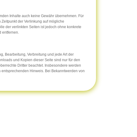
 fremden Inhalte auch keine Gewähr übernehmen. Für
um Zeitpunkt der Verlinkung auf mögliche
le der verlinkten Seiten ist jedoch ohne konkrete
 entfernen.
ng, Bearbeitung, Verbreitung und jede Art der
nloads und Kopien dieser Seite sind nur für den
heberrechte Dritter beachtet. Insbesondere werden
inen entsprechenden Hinweis. Bei Bekanntwerden von