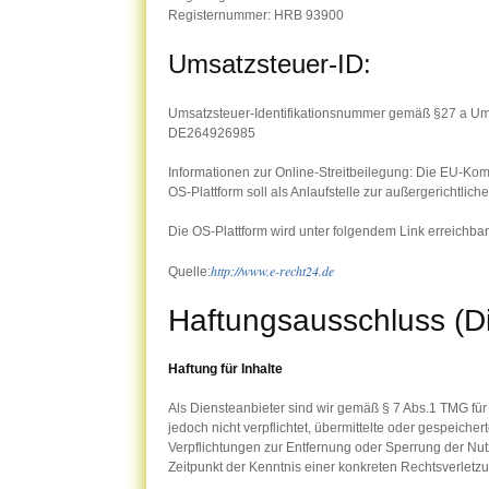
Registernummer: HRB 93900
Umsatzsteuer-ID:
Umsatzsteuer-Identifikationsnummer gemäß §27 a Um
DE264926985
Informationen zur Online-Streitbeilegung: Die EU-Kommi
OS-Plattform soll als Anlaufstelle zur außergerichtlic
Die OS-Plattform wird unter folgendem Link erreichbar
http://www.e-recht24.de
Quelle:
Haftungsausschluss (Di
Haftung für Inhalte
Als Diensteanbieter sind wir gemäß § 7 Abs.1 TMG für
jedoch nicht verpflichtet, übermittelte oder gespeich
Verpflichtungen zur Entfernung oder Sperrung der Nu
Zeitpunkt der Kenntnis einer konkreten Rechtsverle